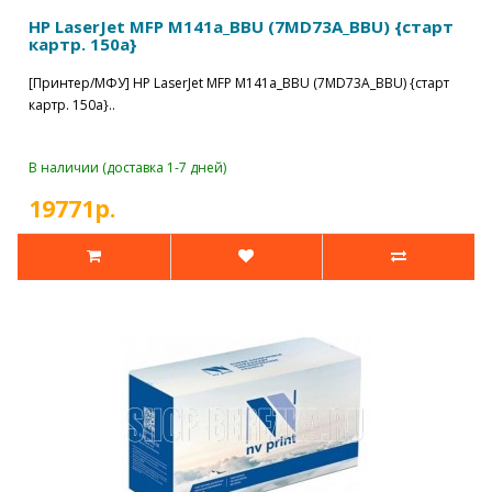
HP LaserJet MFP M141a_BBU (7MD73A_BBU) {старт
картр. 150a}
[Принтер/МФУ] HP LaserJet MFP M141a_BBU (7MD73A_BBU) {старт
картр. 150a}..
В наличии (доставка 1-7 дней)
19771р.