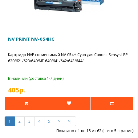
NV PRINT NV-054HC
Картридж NVP совместимый NV-054H Cyan для Canon i-Sensys LBP-
620/621/623/640/MF-640/641/642/643/644/..
В наличии (доставка 1-7 дней)
405р.
1
2
3
4
5
>
>|
Показано с 1 по 15 из 62 (всего 5 страниц)