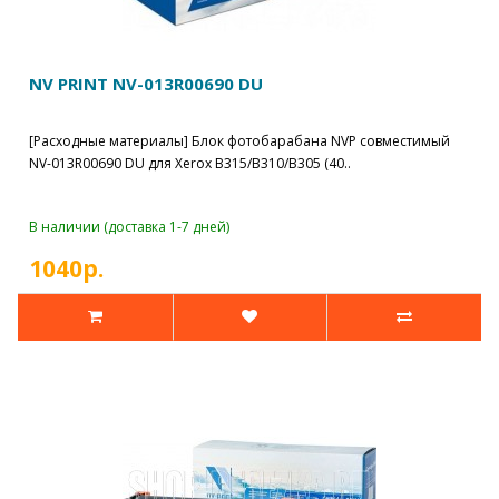
NV PRINT NV-013R00690 DU
[Расходные материалы] Блок фотобарабана NVP совместимый
NV-013R00690 DU для Xerox B315/B310/B305 (40..
В наличии (доставка 1-7 дней)
1040р.