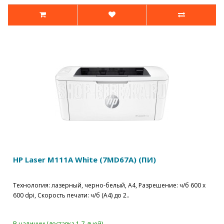
HP Laser M111A White (7MD67A) (ПИ)
Технология: лазерный, черно-белый, A4, Разрешение: ч/б 600 x
600 dpi, Скорость печати: ч/б (A4) до 2..
В наличии (доставка 1-7 дней)