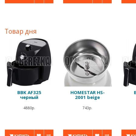
Товар дня
BBK AF325
HOMESTAR HS-
черный
2001 beige
4880р.
743р.
КУПИТЬ
КУПИТЬ
КУ