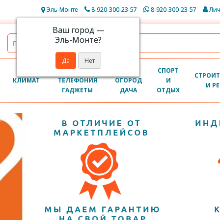
Эль-Монте
8-920-300-23-57
8-920-300-23-57
Лич
Ваш город —
Эль-Монте
?
КОМПЬЮТЕРЫ
САД
СПОРТ
СТРОИТ
КЛИМАТ
ТЕЛЕФОНИЯ
ОГОРОД
И
И Р
ГАДЖЕТЫ
ДАЧА
ОТДЫХ