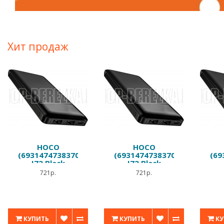
Хит продаж
HOCO
HOCO
(6931474738370)
(6931474738370)
(69
J72 Black
J72 Black
10000mAh
10000mAh
721р.
721р.
КУПИТЬ
КУПИТЬ
КУ