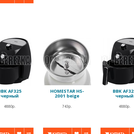
BBK AF325
HOMESTAR HS-
BBK AF32
черный
2001 beige
черный
4880р.
743р.
4880р.
ПИТЬ
КУПИТЬ
КУПИТЬ