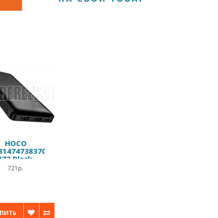
HOCO
31474738370)
J72 Black
10000mAh
721р.
ПИТЬ