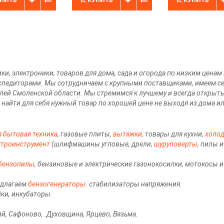
и, электроники, товаров для дома, сада и огорода по низким ценам
спедиторами. Мы сотрудничаем с крупными поставщиками, имеем с
елей Смоленской области. Мы стремимся к лучшему и всегда открыт
 найти для себя нужный товар по хорошей цене не выходя из дома и
я бытовая техника
, газовые плиты,
вытяжки
, товары для кухни,
холо
ктроинструмент
(шлифмашины угловые, дрели,
шуруповерты
, пилы 
бензопилы
, бензиновые и электрические газонокосилки, мотокосы 
едлагаем
бензогенераторы
. стабилизаторы напряжения.
йки, инкубаторы.
ий, Сафоново, .Духовщина, Ярцево, Вязьма.